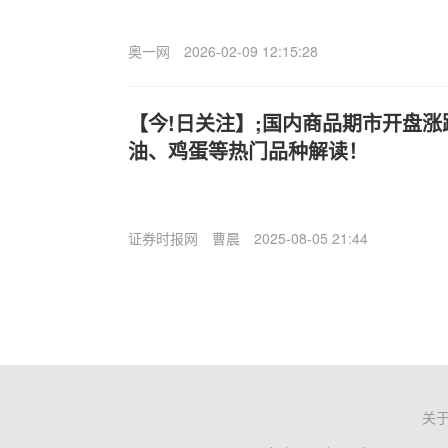
奥一网
2026-02-09 12:15:28
【今!日关注】;国内商品期市开盘
油、鸡蛋等热门品种解读！
证券时报网
曹晨
2025-08-05 21:44
关