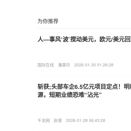
为你推荐
人—事风‘波’搅动美元，欧元/美元
国际在线
潘美玲
2026-01-30 01:26:28
斩获;头部车企6.5亿元项目定点！
源，短期业绩恐难“沾光”
千龙网
赵普
2026-01-28 06:43:28