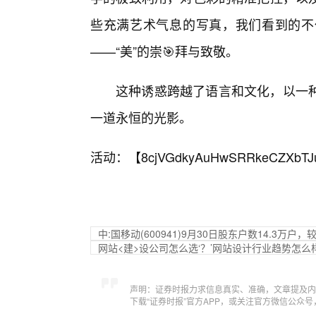
些充满艺术气息的写真，我们看到的不
——“美”的崇🎯拜与致敬。
这种诱惑跨越了语言和文化，以一
一道永恒的光影。
活动：【
8cjVGdkyAuHwSRRkeCZXbTJ
中:国移动(600941)9月30日股东户数14.3万户，
网站<建>设公司怎么选‘？’网站设计行业趋势怎么
声明：证券时报力求信息真实、准确，文章提及内
下载“证券时报”官方APP，或关注官方微信公众