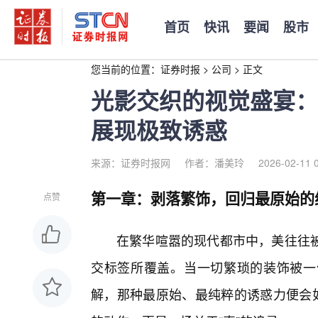
首页
快讯
要闻
股市
您当前的位置：
证券时报
>
公司
>
正文
光影交织的视觉盛宴：
展现极致诱惑
来源：证券时报网
作者：潘美玲
2026-02-11 
第一章：剥落繁饰，回归最原始的
点赞
在繁华喧嚣的现代都市中，美往往被
交标签所覆盖。当一切繁琐的装饰被一
解，那种最原始、最纯粹的诱惑力便会如