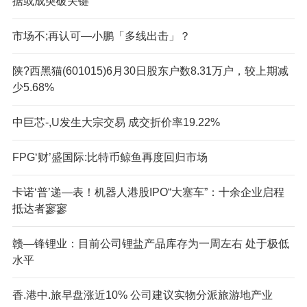
据或成突破关键
市场不;再认可—小鹏「多线出击」？
陕?西黑猫(601015)6月30日股东户数8.31万户，较上期减
少5.68%
中巨芯-,U发生大宗交易 成交折价率19.22%
FPG‘财’盛国际:比特币鲸鱼再度回归市场
卡诺‘普’递—表！机器人港股IPO“大塞车”：十余企业启程
抵达者寥寥
赣—锋锂业：目前公司锂盐产品库存为一周左右 处于极低
水平
香.港中.旅早盘涨近10% 公司建议实物分派旅游地产业