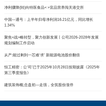
净利骤降{转}向特医食品< >宜品营养闯关港交所
中国—通号：上半年归母净利润16.21亿元，同比增长
1.34%
聚焦<战>略转型，聚力创新发展丨公司2026-2028年发展
规划编制工作启动
从产:能过剩到一芯难‘求’ 新能源电池股价翻倍
恒工精密：公‘司’已于2025年10月28日按期披露《2025年
第三季度报告》
建筑装饰概;念盘初—走强，全筑股份涨停