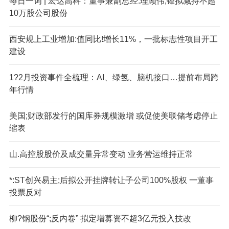
每日一词 | 宏达高科：董事兼副总经:理顾伟;锋拟减持不超
10万股公司股份
西安规上工业增加:值同比!增长11%，一批标志性项目开工
建设
1?2月投资事件全梳理：AI、绿氢、脑机接口…提前布局跨
年行情
美国;财政部发行的国库券规模激增 或促使美联储考虑停止
缩表
山.高控股股价及成交量异常变动 业务营运维持正常
*:ST创兴易主;后拟公开挂牌转让子公司100%股权 一董事
投票反对
柳?钢股份“;反内卷” 拟定增募资不超3亿元投入技改