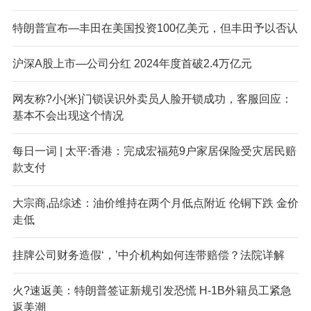
特朗普宣布—丰田在美国投资100亿美元，但丰田予以否认
沪深A股上市—公司分红 2024年度首破2.4万亿元
网友称?小{米}门锁误识外卖员人脸开锁成功，客服回应：
基本不会出现这个情况
每日一词 | 太平:香港：完成宏福苑9户家居保险受灾居民赔
款支付
大宗商,品综述：油价维持在两个月低点附近 伦铜下跌 金价
走低
挂牌公司财务造假‘，’中介机构如何连带赔偿？法院详解
火?速返美：特朗普签证新规引发恐慌 H-1B外籍员工紧急
返美潮