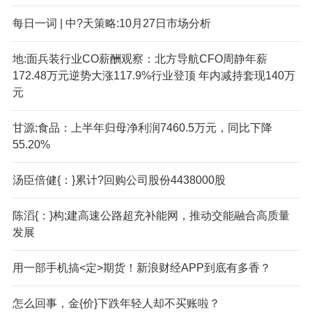
每日一词 | 中?天策略:10月27日市场分析
地:面兵装行业C
O薪酬观察：北方导航CFO周静年薪
172.48万元逆势大涨117.9%行业登顶 年内减持套现140万
元
甘源;食品：上半年归母净利润7460.5万元，同比下降
55.20%
汤臣倍健{：}累计?回购公司股份4438000股
陈滔{：}构;建高速公路超充补能网，推动交能融合高质量
发展
用一部手机搞<定>期货！新浪财经APP到底有多香？
怎么回事，金{价}下跌年轻人却不买账啦？