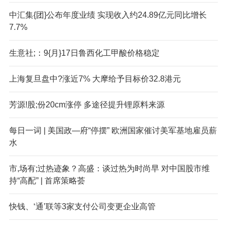
中汇集{团}公布年度业绩 实现收入约24.89亿元同比增长
7.7%
生意社;：9{月}17日鲁西化工甲酸价格稳定
上海复旦盘中?涨近7% 大摩给予目标价32.8港元
芳源!股;份20cm涨停 多途径提升锂原料来源
每日一词 | 美国政—府“停摆” 欧洲国家催讨美军基地雇员薪
水
市,场有;过热迹象？高盛：谈过热为时尚早 对中国股市维
持“高配” | 首席策略荟
快钱、‘通’联等3家支付公司变更企业高管