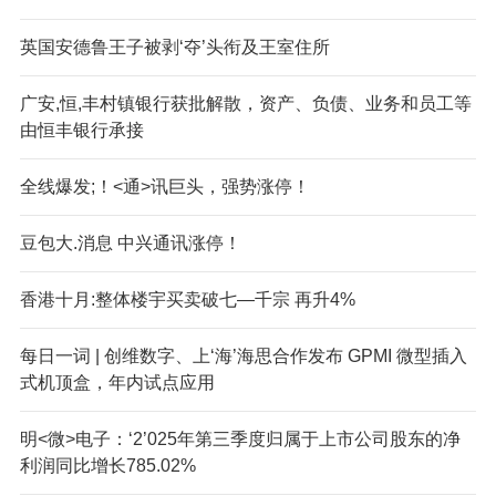
英国安德鲁王子被剥‘夺’头衔及王室住所
广安,恒,丰村镇银行获批解散，资产、负债、业务和员工等
由恒丰银行承接
全线爆发;！<通>讯巨头，强势涨停！
豆包大.消息 中兴通讯涨停！
香港十月:整体楼宇买卖破七—千宗 再升4%
每日一词 | 创维数字、上‘海’海思合作发布 GPMI 微型插入
式机顶盒，年内试点应用
明<微>电子：‘2’025年第三季度归属于上市公司股东的净
利润同比增长785.02%