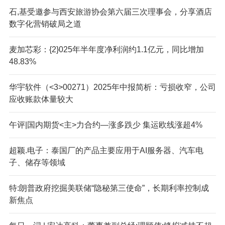
石,基受邀参与西安旅游协会第六届三次理事会，分享酒店
数字化营销破局之道
麦加芯彩：{2}025年半年度净利润约1.1亿元，同比增加
48.83%
华宇软件（<3>00271）2025年中报简析：亏损收窄，公司
应收账款体量较大
午评|国内期货<主>力合约—涨多跌少 集运欧线涨超4%
超颖.电子：泰国厂的产品主要应用于AI服务器、汽车电
子、储存等领域
特:朗普政府挖掘美联储“隐秘第三使命”，长期利率控制成
新焦点