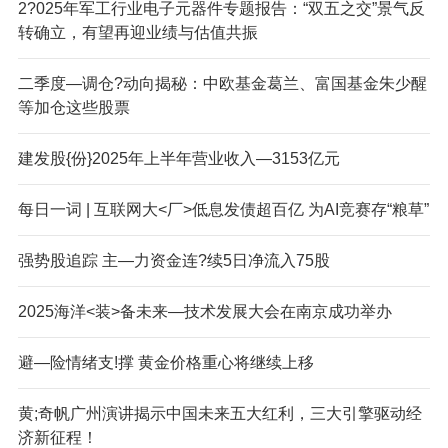
2?025年军工行业电子元器件专题报告：“双五之交”景气反
转确立，有望再迎业绩与估值共振
二季度—调仓?动向揭秘：中欧基金葛兰、富国基金朱少醒
等加仓这些股票
建发股{份}2025年上半年营业收入—3153亿元
每日一词 | 互联网大<厂>低息发债超百亿 为AI竞赛存“粮草”
强势股追踪 主—力资金连?续5日净流入75股
2025海洋<装>备未来—技术发展大会在南京成功举办
避—险情绪支!撑 黄金价格重心将继续上移
黄;奇帆广州演讲揭示中国未来五大红利，三大引擎驱动经
济新征程！