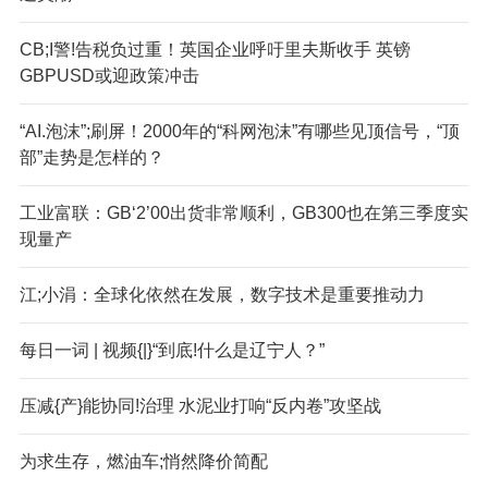
CB;I警!告税负过重！英国企业呼吁里夫斯收手 英镑
GBPUSD或迎政策冲击
“AI.泡沫”;刷屏！2000年的“科网泡沫”有哪些见顶信号，“顶
部”走势是怎样的？
工业富联：GB‘2’00出货非常顺利，GB300也在第三季度实
现量产
江;小涓：全球化依然在发展，数字技术是重要推动力
每日一词 | 视频{|}“到底!什么是辽宁人？”
压减{产}能协同!治理 水泥业打响“反内卷”攻坚战
为求生存，燃油车;悄然降价简配