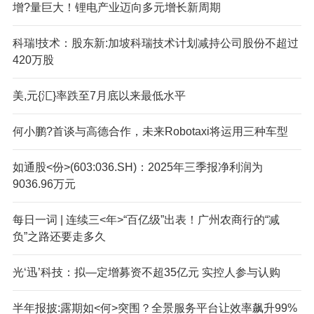
增?量巨大！锂电产业迈向多元增长新周期
科瑞!技术：股东新:加坡科瑞技术计划减持公司股份不超过
420万股
美,元{汇}率跌至7月底以来最低水平
何小鹏?首谈与高德合作，未来Robotaxi将运用三种车型
如通股<份>(603:036.SH)：2025年三季报净利润为
9036.96万元
每日一词 | 连续三<年>“百亿级”出表！广州农商行的“减
负”之路还要走多久
光‘迅’科技：拟—定增募资不超35亿元 实控人参与认购
半年报披:露期如<何>突围？全景服务平台让效率飙升99%