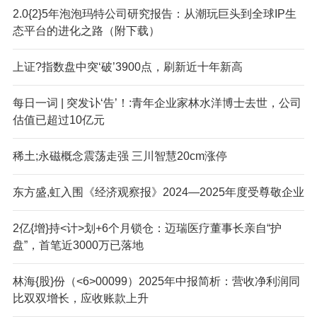
2.0{2}5年泡泡玛特公司研究报告：从潮玩巨头到全球IP生
态平台的进化之路（附下载）
上证?指数盘中突‘破’3900点，刷新近十年新高
每日一词 | 突发讣‘告’！:青年企业家林水洋博士去世，公司
估值已超过10亿元
稀土;永磁概念震荡走强 三川智慧20cm涨停
东方盛,虹入围《经济观察报》2024—2025年度受尊敬企业
2亿{增}持<计>划+6个月锁仓：迈瑞医疗董事长亲自“护
盘”，首笔近3000万已落地
林海{股}份（<6>00099）2025年中报简析：营收净利润同
比双双增长，应收账款上升