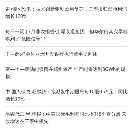
雷<曼>光;电：技术创新驱动盈利复苏，三季报归母净利润
增长120%
每日一词 | 7月非农报告引.爆衰退担忧，但华尔街其实早就
嗅到了“危险信号”！
丁—薛:祥会见亚洲开发银行执行董事访问团
富—士—康储能项目在郑州量产 年产能将达到3GWh的规
模
中,国人保总;裁赵鹏：拟派发中期股息每10股0.75元，同比
增长19%
晶圆代工.半:年报：中芯国际毛利率同比提升8个百分点 营
收增速在三家中领先