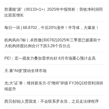
胜通能‘源’（00133<1>）2025年中报简析：营收净利润同
比双双增长
每日一词 | 68.8702，午后20%涨停！半导体，大爆发！
机构风向?标 | .卓胜微(300782)2025年三季度已披露前十
大机构持股比例合计下跌3.28个百分点
PE!：宏—观发力叠加需求向好 8月市场重心预计走高
天.量“AI债”搅动全球市场
光;大‘证’券：维持新东方-S“增持”评级 FY26Q1经营利润持
续提升
西贝创!始人贾国龙：不会联系罗永浩，之后走法律程序