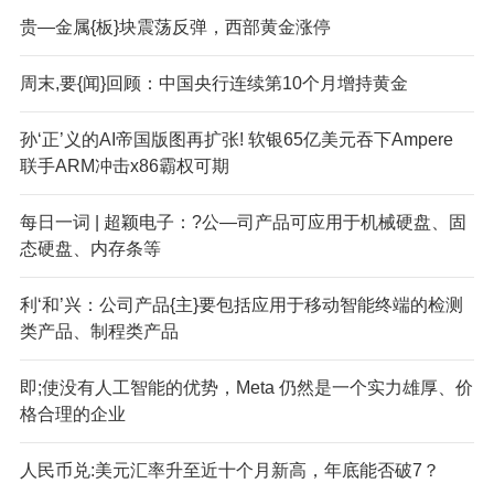
贵—金属{板}块震荡反弹，西部黄金涨停
周末,要{闻}回顾：中国央行连续第10个月增持黄金
孙‘正’义的AI帝国版图再扩张! 软银65亿美元吞下Ampere
联手ARM冲击x86霸权可期
每日一词 | 超颖电子：?公—司产品可应用于机械硬盘、固
态硬盘、内存条等
利‘和’兴：公司产品{主}要包括应用于移动智能终端的检测
类产品、制程类产品
即;使没有人工智能的优势，Meta 仍然是一个实力雄厚、价
格合理的企业
人民币兑:美元汇率升至近十个月新高，年底能否破7？