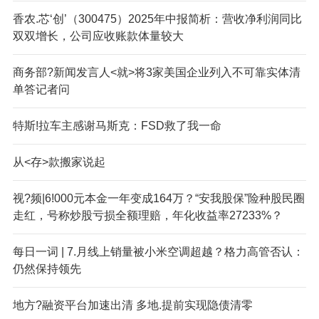
香农.芯‘创’（300475）2025年中报简析：营收净利润同比
双双增长，公司应收账款体量较大
商务部?新闻发言人<就>将3家美国企业列入不可靠实体清
单答记者问
特斯!拉车主感谢马斯克：FSD救了我一命
从<存>款搬家说起
视?频|6!000元本金一年变成164万？“安我股保”险种股民圈
走红，号称炒股亏损全额理赔，年化收益率27233%？
每日一词 | 7.月线上销量被小米空调超越？格力高管否认：
仍然保持领先
地方?融资平台加速出清 多地.提前实现隐债清零